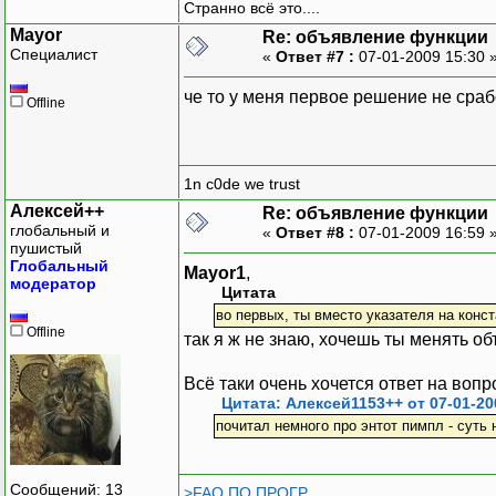
Странно всё это....
Mayor
Re: объявление функции
Специалист
«
Ответ #7 :
07-01-2009 15:30 
че то у меня первое решение не сра
Offline
1n c0de we trust
Алексей++
Re: объявление функции
глобальный и
«
Ответ #8 :
07-01-2009 16:59 
пушистый
Глобальный
Mayor1
,
модератор
Цитата
во первых, ты вместо указателя на конст
Offline
так я ж не знаю, хочешь ты менять объ
Всё таки очень хочется ответ на вопр
Цитата: Алексей1153++ от 07-01-20
почитал немного про энтот пимпл - суть
Сообщений: 13
>FAQ ПО ПРОГР.