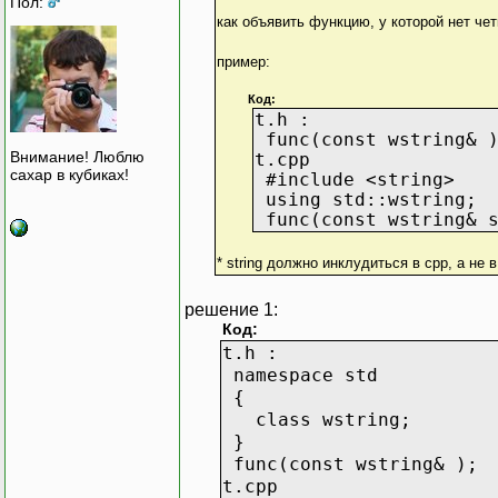
Пол:
как объявить функцию, у которой нет че
пример:
Код:
t.h :
func(const wstring& 
Внимание! Люблю
t.cpp
сахар в кубиках!
#include <string>
using std::wstring;
func(const wstring& s
* string должно инклудиться в сpp, а не
решение 1:
Код:
t.h :
namespace std
{
class wstring;
}
func(const wstring& );
t.cpp