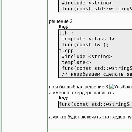
#include <string>
func(const std::wstring&
решение 2:
Код:
t.h :
template <class T>
func(const T& );
t.cpp
#include <string>
template<>
func(const std::wstring&
/* незабываем сделать яв
но я бы выбрал решение 3
а именно в хердере написать
Код:
func(const std::wstring&
а уж кто будет включать этот хедер п