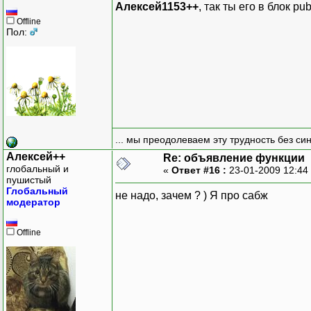
Алексей1153++
, так ты его в блок pub
Offline
Пол:
... мы преодолеваем эту трудность без си
Алексей++
Re: объявление функции
глобальный и
«
Ответ #16 :
23-01-2009 12:44
пушистый
Глобальный
не надо, зачем ? ) Я про сабж
модератор
Offline