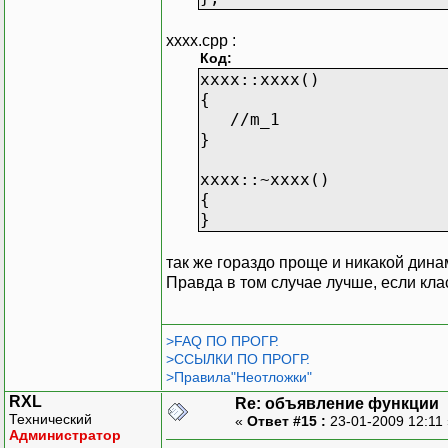
xxxx.cpp :
Код:
xxxx::xxxx()
{
//m_1
}
xxxx::~xxxx()
{
}
так же гораздо проще и никакой дина
Правда в том случае лучше, если кла
>FAQ ПО ПРОГР.
>ССЫЛКИ ПО ПРОГР.
>Правила"Неотложки"
RXL
Re: объявление функции
Технический
«
Ответ #15 :
23-01-2009 12:11
Администратор