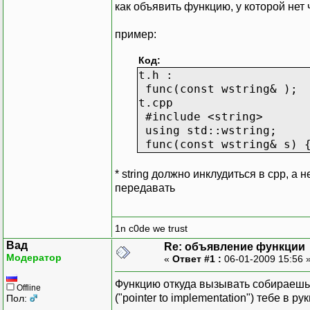
как объявить функцию, у которой нет
пример:
Код:
t.h :
func(const wstring& );
t.cpp
#include <string>
using std::wstring;
func(const wstring& s) {
* string должно инклудиться в сpp, а 
передавать
1n c0de we trust
Вад
Re: объявление функции
Модератор
«
Ответ #1 :
06-01-2009 15:56 
Функцию откуда вызывать собираешься
Offline
("pointer to implementation") тебе в 
Пол: