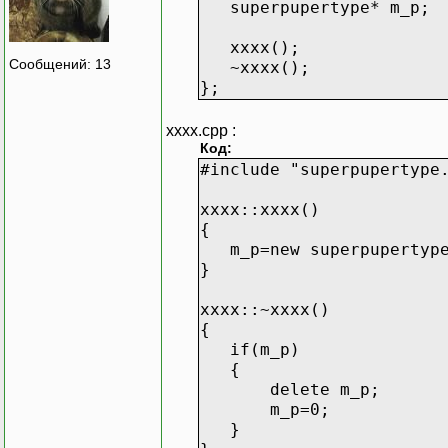
superpupertype* m_p;
xxxx();
Сообщений: 13
~xxxx();
};
xxxx.cpp :
Код:
#include "superpupertype
xxxx::xxxx()
{
m_p=new superpupertyp
}
xxxx::~xxxx()
{
if(m_p)
{
delete m_p;
m_p=0;
}