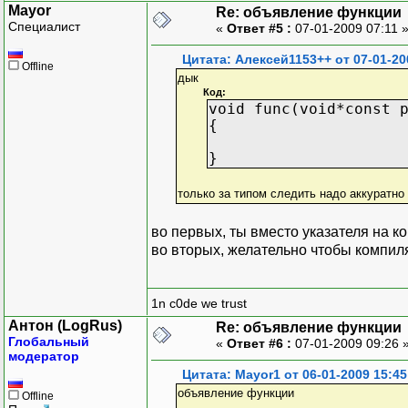
Mayor
Re: объявление функции
Специалист
«
Ответ #5 :
07-01-2009 07:11 
Цитата: Алексей1153++ от 07-01-20
Offline
дык
Код:
void func(void*const 
{
}
только за типом следить надо аккуратно 
во первых, ты вместо указателя на ко
во вторых, желательно чтобы компи
1n c0de we trust
Антон (LogRus)
Re: объявление функции
Глобальный
«
Ответ #6 :
07-01-2009 09:26 
модератор
Цитата: Mayor1 от 06-01-2009 15:45
объявление функции
Offline