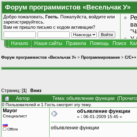
Форум программистов «Весельчак У»
Добро пожаловать,
Гость
. Пожалуйста,
войдите
или
Ре
зарегистрируйтесь
.
ва
Вам не пришло
письмо с кодом активации?
"Ч
У 
Начало
Наши сайты
Правила
Помощь
Поиск
Ка
от
зн
Форум программистов «Весельчак У»
>
Программирование
>
C/C++
Страниц: [
1
]
Вниз
Автор
Тема: объявление функции (Прочита
0 Пользователей и 1 Гость смотрят эту тему.
Mayor
объявление функции
Специалист
«
:
06-01-2009 15:45 »
объявление функции
Offline