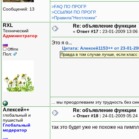
>FAQ ПО ПРОГР.
Сообщений: 13
>ССЫЛКИ ПО ПРОГР.
>Правила"Неотложки"
RXL
Re: объявление функции
Технический
«
Ответ #17 :
23-01-2009 13:06
Администратор
Это я о...
Цитата: Алексей1153++ от 23-01-20
Offline
Пол:
Правда в том случае лучше, если класс 
... мы преодолеваем эту трудность без си
Алексей++
Re: объявление функции
глобальный и
«
Ответ #18 :
24-01-2009 05:24
пушистый
Глобальный
так это будет уже не похоже на пимпл
модератор