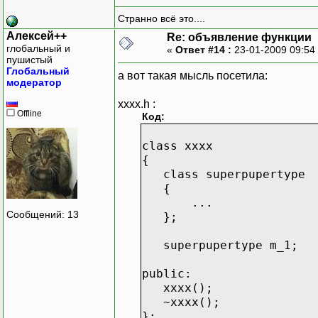
Странно всё это....
Алексей++
Re: объявление функции
глобальный и
«
Ответ #14 :
23-01-2009 09:54
пушистый
Глобальный
а вот такая мысль посетила:
модератор
xxxx.h :
Offline
Код:
class xxxx
{
class superpupertype
{
...
Сообщений: 13
};
superpupertype m_1;
public:
xxxx();
~xxxx();
};