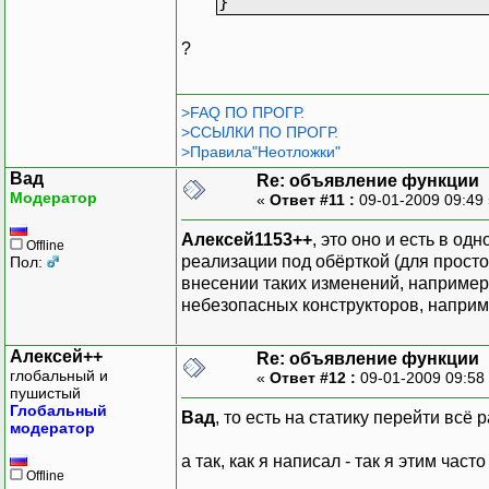
}
?
>FAQ ПО ПРОГР.
>ССЫЛКИ ПО ПРОГР.
>Правила"Неотложки"
Вад
Re: объявление функции
Модератор
«
Ответ #11 :
09-01-2009 09:49
Алексей1153++
, это оно и есть в од
Offline
реализации под обёрткой (для прос
Пол:
внесении таких изменений, например)
небезопасных конструкторов, наприм
Алексей++
Re: объявление функции
глобальный и
«
Ответ #12 :
09-01-2009 09:58
пушистый
Глобальный
Вад
, то есть на статику перейти всё 
модератор
а так, как я написал - так я этим част
Offline