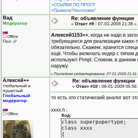
>ССЫЛКИ ПО ПРОГР.
>Правила"Неотложки"
Вад
Re: объявление функции
Модератор
«
Ответ #9 :
07-01-2009 21:38 »
Алексей1153++
, когда не надо в за
Offline
требующиеся для реализации каких-то
Пол:
обязательно. Скажем, хранится спец
ещё. Чтобы включать хедер с типом для
используют Pimpl. Словом, в данном 
наружу.
«
Последнее редактирование: 07-01-2009 21:41
Алексей++
Re: объявление функции
глобальный и
«
Ответ #10 :
08-01-2009 05:56
пушистый
Глобальный
то есть это статический аналог вот эт
модератор
xxxx.h :
Offline
Код:
class superpupertype;
class xxxx
{