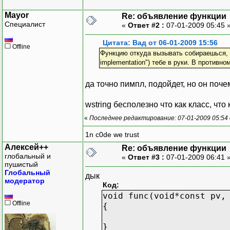
Mayor
Re: объявление функции
Специалист
«
Ответ #2 :
07-01-2009 05:45 
Цитата: Вад от 06-01-2009 15:56
Offline
Функцию откуда вызывать собираешься, то
implementation") тебе в руки. В противно
да точно пимпл, подойдет, но он поч
wstring бесполезно что как класс, что
«
Последнее редактирование: 07-01-2009 05:54
1n c0de we trust
Алексей++
Re: объявление функции
глобальный и
«
Ответ #3 :
07-01-2009 06:41 
пушистый
Глобальный
дык
модератор
Код:
void func(void*const pv,
Offline
{
}