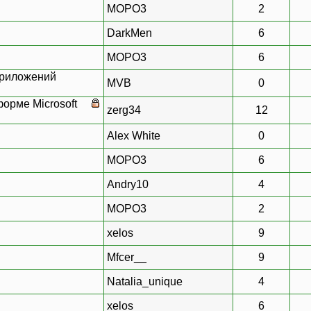
MOPO3
2
DarkMen
6
MOPO3
6
приложений
MVB
0
орме Microsoft
zerg34
12
Alex White
0
MOPO3
6
Andry10
4
MOPO3
2
xelos
9
Mfcer__
9
Natalia_unique
4
xelos
6