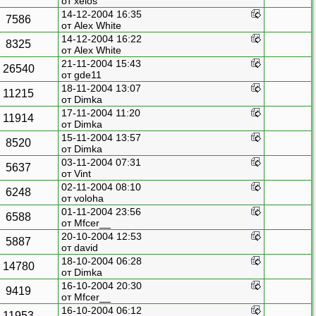
от xelos
14-12-2004 16:35
7586
от
Alex White
14-12-2004 16:22
8325
от
Alex White
21-11-2004 15:43
26540
от gde11
18-11-2004 13:07
11215
от
Dimka
17-11-2004 11:20
11914
от
Dimka
15-11-2004 13:57
8520
от
Dimka
03-11-2004 07:31
5637
от Vint
02-11-2004 08:10
6248
от voloha
01-11-2004 23:56
6588
от
Mfcer__
20-10-2004 12:53
5887
от david
18-10-2004 06:28
14780
от
Dimka
16-10-2004 20:30
9419
от
Mfcer__
16-10-2004 06:12
11953