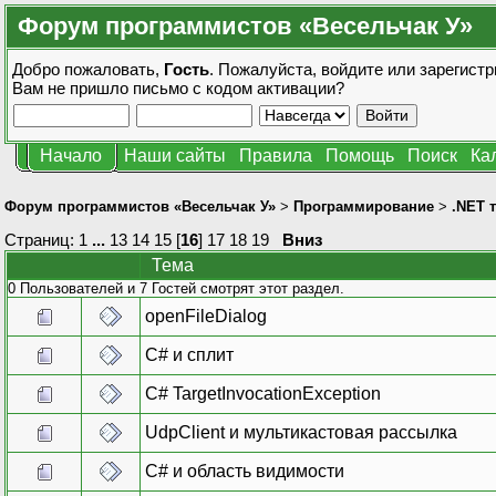
Форум программистов «Весельчак У»
Добро пожаловать,
Гость
. Пожалуйста,
войдите
или
зарегистр
Вам не пришло
письмо с кодом активации?
Начало
Наши сайты
Правила
Помощь
Поиск
Ка
Форум программистов «Весельчак У»
>
Программирование
>
.NET 
Страниц:
1
...
13
14
15
[
16
]
17
18
19
Вниз
Тема
0 Пользователей и 7 Гостей смотрят этот раздел.
openFileDialog
C# и сплит
C# TargetInvocationException
UdpClient и мультикастовая рассылка
C# и область видимости