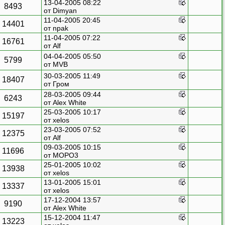
13-04-2005 08:22
8493
от Dimyan
11-04-2005 20:45
14401
от
npak
11-04-2005 07:22
16761
от Alf
04-04-2005 05:50
5799
от MVB
30-03-2005 11:49
18407
от
Гром
28-03-2005 09:44
6243
от
Alex White
25-03-2005 10:17
15197
от xelos
23-03-2005 07:52
12375
от Alf
09-03-2005 10:15
11696
от
MOPO3
25-01-2005 10:02
13938
от xelos
13-01-2005 15:01
13337
от xelos
17-12-2004 13:57
9190
от
Alex White
15-12-2004 11:47
13223