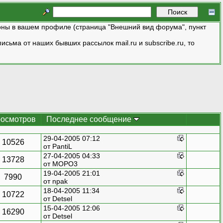
ны в вашем профиле (страница "Внешний вид форума", пункт
исьма от наших бывших рассылок mail.ru и subscribe.ru, то
осмотров
Последнее сообщение
29-04-2005 07:12
10526
от PantiL
27-04-2005 04:33
13728
от
MOPO3
19-04-2005 21:01
7990
от
npak
18-04-2005 11:34
10722
от Detsel
15-04-2005 12:06
16290
от Detsel