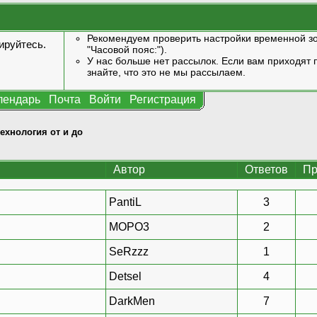
Рекомендуем проверить настройки временной зо
ируйтесь
.
"Часовой пояс:").
У нас больше нет рассылок. Если вам приходят п
знайте, что это не мы рассылаем.
лендарь
Почта
Войти
Регистрация
технология от и до
Автор
Ответов
Пр
PantiL
3
MOPO3
2
SeRzzz
1
Detsel
4
DarkMen
7