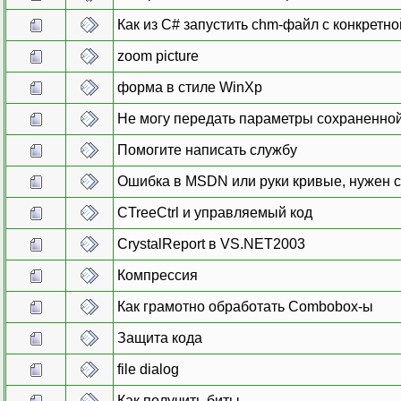
Как из С# запустить chm-файл с конкретно
zoom picture
форма в стиле WinXp
Не могу передать параметры сохраненно
Помогите написать службу
Ошибка в MSDN или руки кривые, нужен с
CTreeCtrl и управляемый код
CrystalReport в VS.NET2003
Компрессия
Как грамотно обработать Combobox-ы
Защита кода
file dialog
Как получить биты