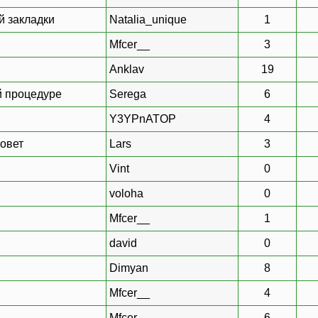
й закладки
Natalia_unique
1
Mfcer__
3
Anklav
19
й процедуре
Serega
6
Y3YPnATOP
4
овет
Lars
3
Vint
0
voloha
0
Mfcer__
1
david
0
Dimyan
8
Mfcer__
4
Mfcer__
6