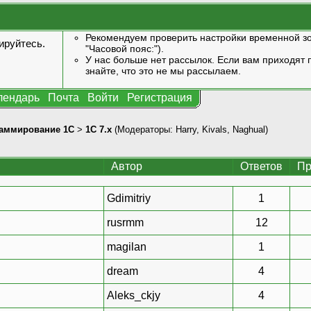
Рекомендуем проверить настройки временной зо
ируйтесь
.
"Часовой пояс:").
У нас больше нет рассылок. Если вам приходят п
знайте, что это не мы рассылаем.
лендарь
Почта
Войти
Регистрация
аммирование 1С
>
1С 7.x
(Модераторы:
Harry
,
Kivals
,
Naghual
)
Автор
Ответов
Пр
Gdimitriy
1
rusrmm
12
magilan
1
dream
4
Aleks_ckjy
4