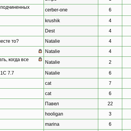
я подчиненных
cerber-one
6
krushik
4
Dest
4
месте то?
Natalie
4
Natalie
4
ть, когда все
Natalie
2
1С 7.7
Natalie
6
cat
7
cat
6
Павел
22
hooligan
3
marina
6