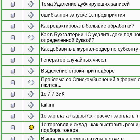
Тема Удаление дублирующих записей
ошибка при запуске 1с предприятия
Как редактировать большие обработки?
Как в Бухгалтерии 1С удалить доки под н
определенной буквой?
Как добавить в журнал-ордер по субконту 
Генератор случайных чисел
Выделение строки при подборе
Проблема со СпискомЗначений в форме от
пжлтса...
1с 7.7 ЗиК
fail.ini
1с зарплата+кадры7.х - расчёт зарплаты 
1с торговля и склад - как выставить розни
подбора товара
Вывод кода номенклатуры в отчете.