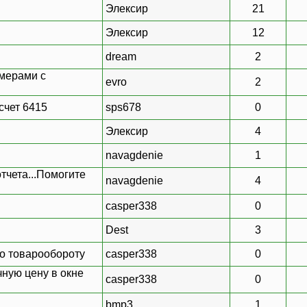
Элексир
21
Элексир
12
dream
2
омерами с
evro
2
счет 6415
sps678
0
Элексир
4
navagdenie
1
чета...Помогите
navagdenie
4
casper338
0
Dest
3
по товарообороту
casper338
0
чную цену в окне
casper338
0
bmp3
1