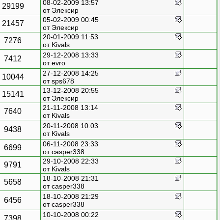
08-02-2009 13:57
29199
от
Элексир
05-02-2009 00:45
21457
от
Элексир
20-01-2009 11:53
7276
от
Kivals
29-12-2008 13:33
7412
от evro
27-12-2008 14:25
10044
от sps678
13-12-2008 20:55
15141
от
Элексир
21-11-2008 13:14
7640
от
Kivals
20-11-2008 10:03
9438
от
Kivals
06-11-2008 23:33
6699
от casper338
29-10-2008 22:33
9791
от
Kivals
18-10-2008 21:31
5658
от casper338
18-10-2008 21:29
6456
от casper338
10-10-2008 00:22
7398