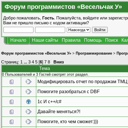
Форум программистов «Весельчак У»
Добро пожаловать,
Гость
. Пожалуйста,
войдите
или
зарегистр
Вам не пришло
письмо с кодом активации?
Начало
Наши сайты
Правила
Помощь
Поиск
Ка
Форум программистов «Весельчак У»
>
Программирование
>
Прогр
Страниц:
1
...
3
4
5
[
6
]
7
8
Вниз
Тема
0 Пользователей и 3 Гостей смотрят этот раздел.
Модифицировать отчет по продажам ТМЦ
Помогите разобраться с DBF
1c И с++/с#
Давайте меняться?!
Помогите, кто чем сможет:)))