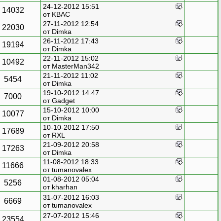
24-12-2012 15:51
14032
от
KBAC
27-11-2012 12:54
22030
от
Dimka
26-11-2012 17:43
19194
от
Dimka
22-11-2012 15:02
10492
от
MasterMan342
21-11-2012 11:02
5454
от
Dimka
19-10-2012 14:47
7000
от
Gadget
15-10-2012 10:00
10077
от
Dimka
10-10-2012 17:50
17689
от
RXL
21-09-2012 20:58
17263
от
Dimka
11-08-2012 18:33
11666
от
tumanovalex
01-08-2012 05:04
5256
от
kharhan
31-07-2012 16:03
6669
от
tumanovalex
27-07-2012 15:46
23554