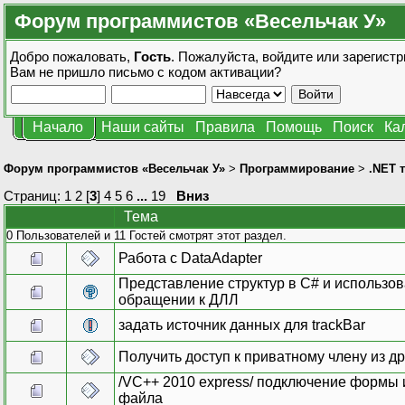
Форум программистов «Весельчак У»
Добро пожаловать,
Гость
. Пожалуйста,
войдите
или
зарегистр
Вам не пришло
письмо с кодом активации?
Начало
Наши сайты
Правила
Помощь
Поиск
Ка
Форум программистов «Весельчак У»
>
Программирование
>
.NET 
Страниц:
1
2
[
3
]
4
5
6
...
19
Вниз
Тема
0 Пользователей и 11 Гостей смотрят этот раздел.
Работа с DataAdapter
Представление структур в С# и использов
обращении к ДЛЛ
задать источник данных для trackBar
Получить доступ к приватному члену из др
/VC++ 2010 express/ подключение формы и
файла