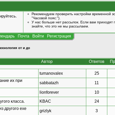
Рекомендуем проверить настройки временной зо
ируйтесь
.
"Часовой пояс:").
У нас больше нет рассылок. Если вам приходят п
знайте, что это не мы рассылаем.
лендарь
Почта
Войти
Регистрация
технология от и до
Автор
Ответов
Пр
tumanovalex
25
ание их при
sabbatazh
11
lionforever
10
угого класса.
KBAC
24
з другого exe
grizlyk
3