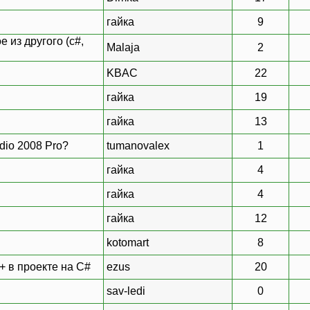
гайка
9
 из другого (c#,
Malaja
2
KBAC
22
гайка
19
гайка
13
dio 2008 Pro?
tumanovalex
1
гайка
4
гайка
4
гайка
12
kotomart
8
+ в проекте на C#
ezus
20
sav-ledi
0