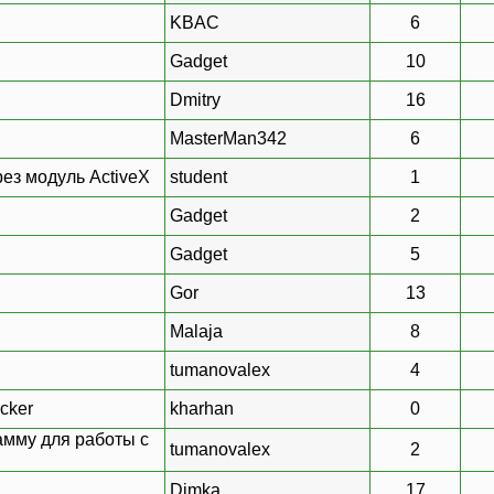
KBAC
6
Gadget
10
Dmitry
16
MasterMan342
6
ез модуль ActiveX
student
1
Gadget
2
Gadget
5
Gor
13
Malaja
8
tumanovalex
4
cker
kharhan
0
амму для работы с
tumanovalex
2
Dimka
17