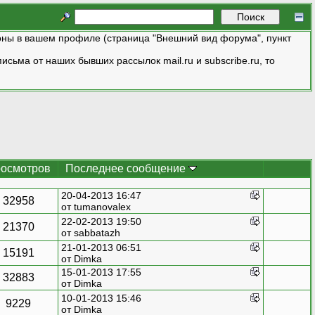
ны в вашем профиле (страница "Внешний вид форума", пункт
исьма от наших бывших рассылок mail.ru и subscribe.ru, то
осмотров
Последнее сообщение
20-04-2013 16:47
32958
от
tumanovalex
22-02-2013 19:50
21370
от
sabbatazh
21-01-2013 06:51
15191
от
Dimka
15-01-2013 17:55
32883
от
Dimka
10-01-2013 15:46
9229
от
Dimka