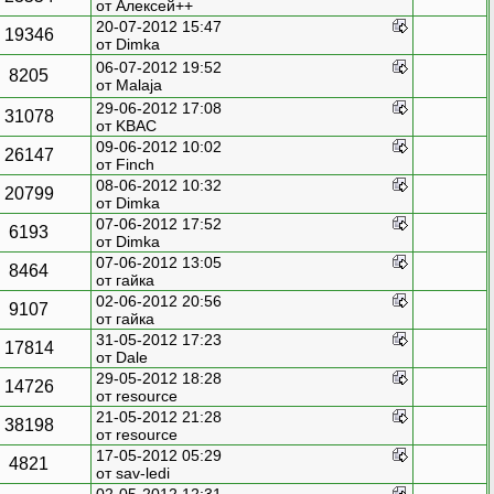
от
Алексей++
20-07-2012 15:47
19346
от
Dimka
06-07-2012 19:52
8205
от
Malaja
29-06-2012 17:08
31078
от
KBAC
09-06-2012 10:02
26147
от
Finch
08-06-2012 10:32
20799
от
Dimka
07-06-2012 17:52
6193
от
Dimka
07-06-2012 13:05
8464
от гайка
02-06-2012 20:56
9107
от гайка
31-05-2012 17:23
17814
от
Dale
29-05-2012 18:28
14726
от
resource
21-05-2012 21:28
38198
от
resource
17-05-2012 05:29
4821
от
sav-ledi
02-05-2012 12:31